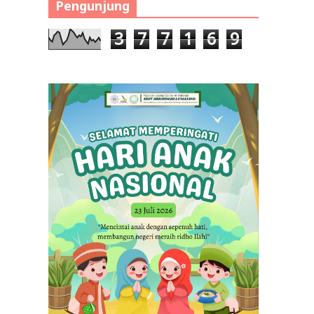
Pengunjung
3
7
7
1
6
9