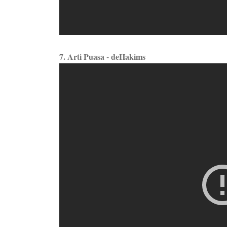
7. Arti Puasa - deHakims