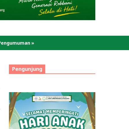
Pengumuman
»
Pengunjung
ulan yang
masuk dalam
n wabah