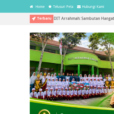
Home
Telusuri Peta
Hubungi Kami
Terbaru
h Hari Pertama di SDIT Arrahmah: Sambutan Hangat, Penguata