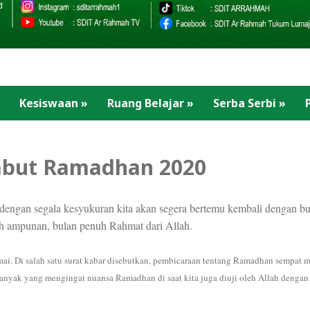
Kesiswaan
»
Ruang Belajar
»
Serba Serbi
»
mbut Ramadhan 2020
dengan segala kesyukuran kita akan segera bertemu kembali dengan b
h ampunan, bulan penuh Rahmat dari Allah.
. Di salah satu surat kabar disebutkan, pembicaraan tentang Ramadhan sempat 
banyak yang mengingat nuansa Ramadhan di saat kita juga diuji oleh Allah denga