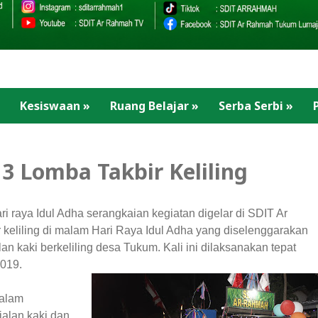
Kesiswaan
»
Ruang Belajar
»
Serba Serbi
»
3 Lomba Takbir Keliling
i raya Idul Adha serangkaian kegiatan digelar di SDIT Ar
 keliling di malam Hari Raya Idul Adha yang diselenggarakan
n kaki berkeliling desa Tukum. Kali ini dilaksanakan tepat
2019.
dalam
jalan kaki dan