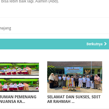
bisa lebih baik lagi. Aamiin (Abd).
majang
Berikutnya
MUMAN PEMENANG
SELAMAT DAN SUKSES, SDIT
NUANSA KA...
AR RAHMAH ...