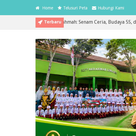
Home
Telusuri Peta
Hubungi Kami
Terbaru
edua MPLS SDIT Arrahmah: Senam Ceria, Budaya 5S, dan Pembi