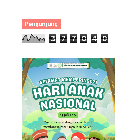
Pengunjung
3
7
7
0
4
0