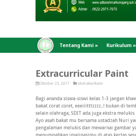
Tentang Kami
»
Kurikulum
»
Extracurricular Paint
Oktober 25, 2017
ekstrakurikuler
Bagi ananda siswa-siswi kelas 1-3 jangan kh
bakat corat coret, eeeiiitttzzzz...! bukan di tembo
selain olahraga, SDIT ada juga ekstra melukis lh
Ayo asah bakat mu bersama ustadzah Nuri y
pengalaman melukis dan mewarnai gambar yan
menumpahkan imajinasimu di atas kertas sesuai 