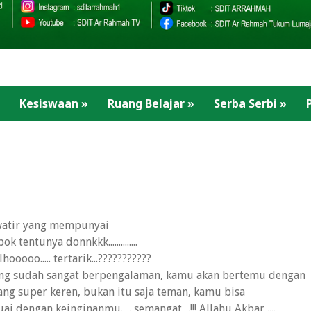
Kesiswaan
»
Ruang Belajar
»
Serba Serbi
»
awatir yang mempunyai
k tentunya donnkkk..............
ooooo..... tertarik...???????????
ang sudah sangat berpengalaman, kamu akan bertemu dengan
g super keren, bukan itu saja teman, kamu bisa
dengan keinginanmu..... semangat....!!! Allahu Akbar ....