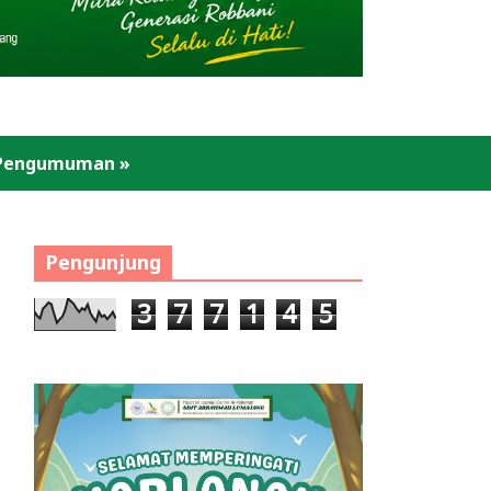
Pengumuman
»
Pengunjung
3
7
7
1
4
5