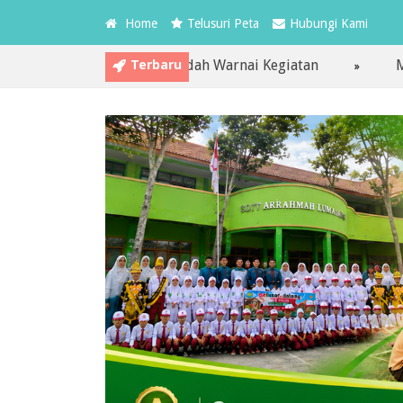
Home
Telusuri Peta
Hubungi Kami
Terbaru
 dan Pembiasaan Ibadah Warnai Kegiatan
MPLS Ram