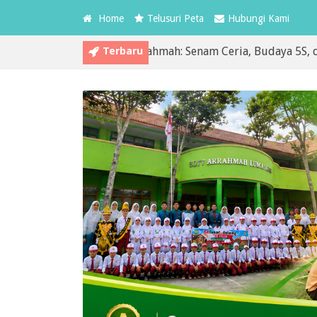
Home
Telusuri Peta
Hubungi Kami
Terbaru
dua MPLS SDIT Arrahmah: Senam Ceria, Budaya 5S, dan Pembi