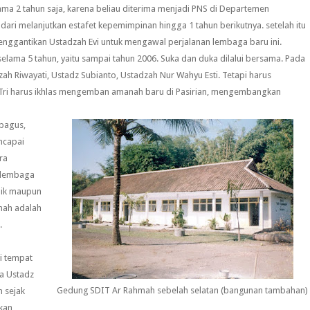
a 2 tahun saja, karena beliau diterima menjadi PNS di Departemen
dari melanjutkan estafet kepemimpinan hingga 1 tahun berikutnya. setelah itu
nggantikan Ustadzah Evi untuk mengawal perjalanan lembaga baru ini.
ma 5 tahun, yaitu sampai tahun 2006. Suka dan duka dilalui bersama. Pada
h Riwayati, Ustadz Subianto, Ustadzah Nur Wahyu Esti. Tetapi harus
i Tri harus ikhlas mengemban amanah baru di Pasirian, mengembangkan
bagus,
ncapai
ra
k lembaga
emik maupun
mah adalah
.
i tempat
a Ustadz
Gedung SDIT Ar Rahmah sebelah selatan (bangunan tambahan)
 sejak
kan,