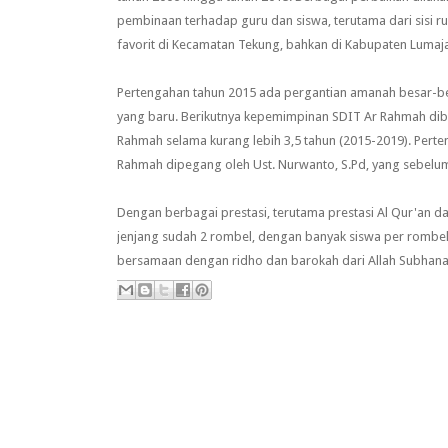
pembinaan terhadap guru dan siswa, terutama dari sisi r
favorit di Kecamatan Tekung, bahkan di Kabupaten Lumaj
Pertengahan tahun 2015 ada pergantian amanah besar-bes
yang baru. Berikutnya kepemimpinan SDIT Ar Rahmah dibe
Rahmah selama kurang lebih 3,5 tahun (2015-2019). Per
Rahmah dipegang oleh Ust. Nurwanto, S.Pd, yang sebelu
Dengan berbagai prestasi, terutama prestasi Al Qur'an d
jenjang sudah 2 rombel, dengan banyak siswa per rombe
bersamaan dengan ridho dan barokah dari Allah Subhana