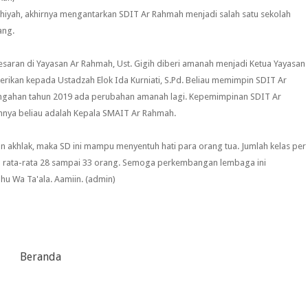
uhiyah, akhirnya mengantarkan SDIT Ar Rahmah menjadi salah satu sekolah
ang.
aran di Yayasan Ar Rahmah, Ust. Gigih diberi amanah menjadi Ketua Yayasan
rikan kepada Ustadzah Elok Ida Kurniati, S.Pd. Beliau memimpin SDIT Ar
tengahan tahun 2019 ada perubahan amanah lagi. Kepemimpinan SDIT Ar
mnya beliau adalah Kepala SMAIT Ar Rahmah.
an akhlak, maka SD ini mampu menyentuh hati para orang tua. Jumlah kelas per
l rata-rata 28 sampai 33 orang. Semoga perkembangan lembaga ini
hu Wa Ta'ala. Aamiin. (admin)
Beranda