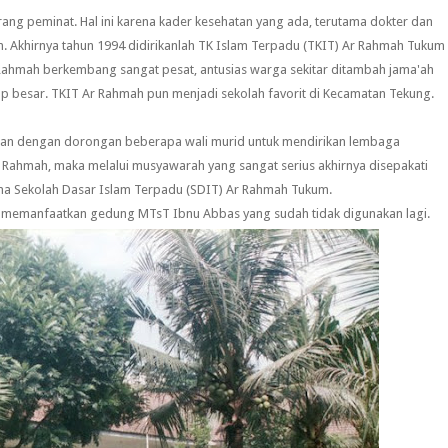
rang peminat. Hal ini karena kader kesehatan yang ada, terutama dokter dan
 Akhirnya tahun 1994 didirikanlah TK Islam Terpadu (TKIT) Ar Rahmah Tukum
Rahmah berkembang sangat pesat, antusias warga sekitar ditambah jama'ah
up besar. TKIT Ar Rahmah pun menjadi sekolah favorit di Kecamatan Tekung.
 dan dengan dorongan beberapa wali murid untuk mendirikan lembaga
r Rahmah, maka melalui musyawarah yang sangat serius akhirnya disepakati
ama Sekolah Dasar Islam Terpadu (SDIT) Ar Rahmah Tukum.
pi memanfaatkan gedung MTsT Ibnu Abbas yang sudah tidak digunakan lagi.