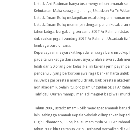
Ustadz Arif Budiman hanya bisa mengemban amanah selam
Kehutanan. Maka sebagai gantinya, Ustadzah Evi Tri Wulan
Ustadz Imam Rofiq melanjutkan estafet kepemimpinan me
Ustadz Imam Rofiq memimpin dengan penuh kesabaran sela
tahun ketiga, bergabung bersama SDIT Ar Rahmah Ustadza
diikhlaskan juga, founding SDIT Ar Rahmah, Ustadzah Ev
lembaga baru di sana.
Kepercayaan masyarakat kepada lembaga baru ini cukup 
pada tahun ketiga dan seterusnya jumlah siswa sudah me
lebih dari 30 orang per kelas. Hal ini karena jerih payah pa
pendahulu, yang berkorban jiwa raga bahkan harta untu
ini. Berbagai prestasi mampu diraih, baik prestasi akad
non akademik. Selain itu, program unggulan SDIT Ar Rah
Tahfidzul Qur'an mampu menjadi magnet bagi wali murid
Tahun 2006, ustadz Imam Rofik mendapat amanah baru d
lain, sehingga amanah Kepala Sekolah dilimpahkan kepad
Gigih Prihantono, S.Sos, beliau memimpin SDIT Ar Rahmah
tahun 2006 hingga tahun 2015. Berbagai perbaikan dilaku