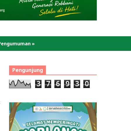
Pengumuman
»
Pengunjung
3
7
6
9
3
0
k