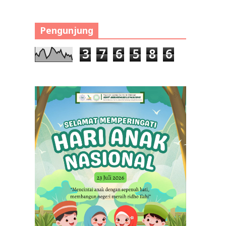
Pengunjung
3
7
6
5
8
6