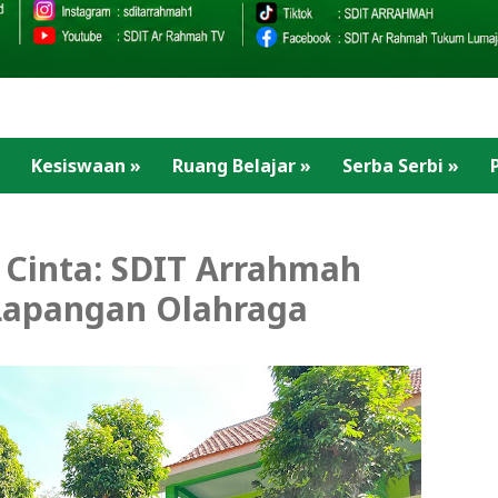
Kesiswaan
»
Ruang Belajar
»
Serba Serbi
»
Cinta: SDIT Arrahmah
Lapangan Olahraga