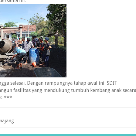
bersama ini.
ngga selesai. Dengan rampungnya tahap awal ini, SDIT
gun fasilitas yang mendukung tumbuh kembang anak secar
k. ***
majang