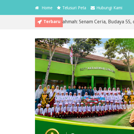
Home
Telusuri Peta
Hubungi Kami
Terbaru
edua MPLS SDIT Arrahmah: Senam Ceria, Budaya 5S, dan Pemb