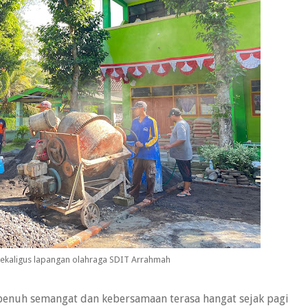
ekaligus lapangan olahraga SDIT Arrahmah
penuh semangat dan kebersamaan terasa hangat sejak pagi