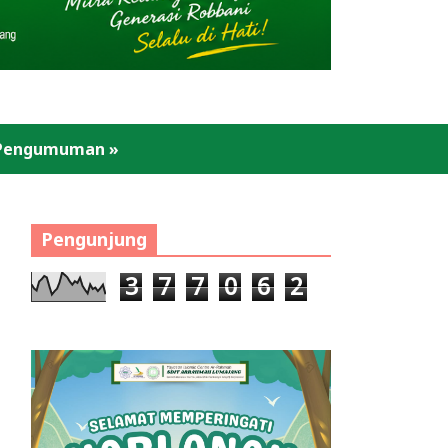
Pengumuman
»
Pengunjung
3
7
7
0
6
2