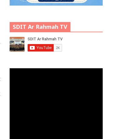
SDIT Ar Rahmah TV
.
i
a
t
,
k