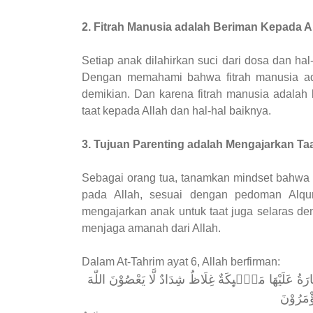
2. Fitrah Manusia adalah Beriman Kepada A
Setiap anak dilahirkan suci dari dosa dan hal
Dengan memahami bahwa fitrah manusia ada
demikian. Dan karena fitrah manusia adalah
taat kepada Allah dan hal-hal baiknya.
3. Tujuan Parenting adalah Mengajarkan Ta
Sebagai orang tua, tanamkan mindset bahwa t
pada Allah, sesuai dengan pedoman Alqur
mengajarkan anak untuk taat juga selaras den
menjaga amanah dari Allah.
Dalam At-Tahrim ayat 6, Allah berfirman:
ْحِجَارَةُ عَلَيْهَا مَلٰۤىِٕكَةٌ غِلَاظٌ شِدَادٌ لَّا يَعْصُوْنَ اللّٰهَ
ؤْمَرُوْنَ