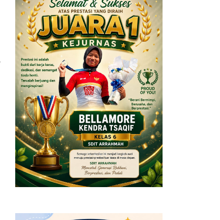
g
g
g
.