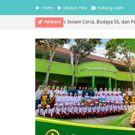
Home
Telusuri Peta
Hubungi Kami
Terbaru
PLS SDIT Arrahmah: Senam Ceria, Budaya 5S, dan Pembiasaan