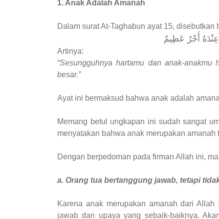
1. Anak Adalah Amanah
Dalam surat At-Taghabun ayat 15, disebutkan
هُ عِنْدَهُ أَجْرٌ عَظِيمٌ
Artinya:
“Sesungguhnya hartamu dan anak-anakmu han
besar.”
Ayat ini bermaksud bahwa anak adalah amanah 
Memang betul ungkapan ini sudah sangat umum
menyatakan bahwa anak merupakan amanah tern
Dengan berpedoman pada firman Allah ini, mak
a. Orang tua bertanggung jawab, tetapi tida
Karena anak merupakan amanah dari Allah 
jawab dan upaya yang sebaik-baiknya. Akan 