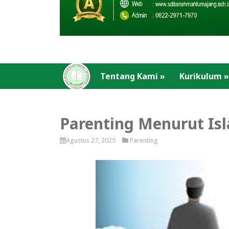
Tentang Kami
»
Kurikulum
»
Parenting Menurut Is
Agustus 27, 2025
Parenting