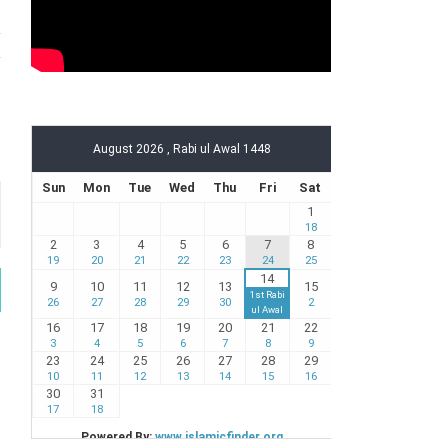
a
a
h