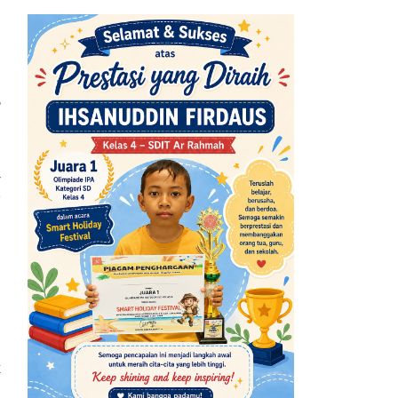
h
ز
-
n
h
h
,
k