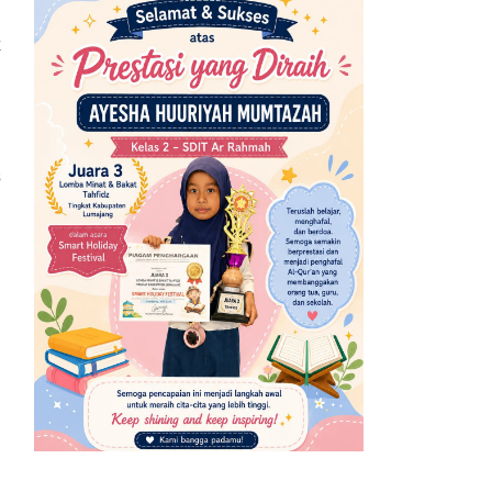
i
k
s
n
i
u
l
n
,