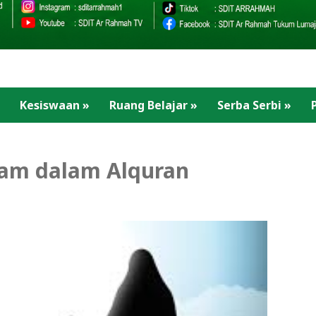
Kesiswaan
»
Ruang Belajar
»
Serba Serbi
»
lam dalam Alquran