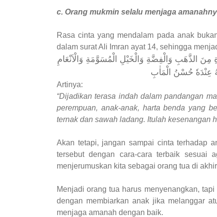
c. Orang mukmin selalu menjaga amanahn
Rasa cinta yang mendalam pada anak bukanl
dalam surat Ali Imran ayat 14, sehingga menja
ِ مِنَ الذَّهَبِ وَالْفِضَّةِ وَالْخَيْلِ الْمُسَوَّمَةِ وَالْاَنْعَامِ
ّٰهُ عِنْدَهٗ حُسْنُ الْمَاٰبِ
Artinya:
“Dijadikan terasa indah dalam pandangan ma
perempuan, anak-anak, harta benda yang be
ternak dan sawah ladang. Itulah kesenangan hid
Akan tetapi, jangan sampai cinta terhadap 
tersebut dengan cara-cara terbaik sesuai
menjerumuskan kita sebagai orang tua di akhir
Menjadi orang tua harus menyenangkan, tapi 
dengan membiarkan anak jika melanggar atu
menjaga amanah dengan baik.