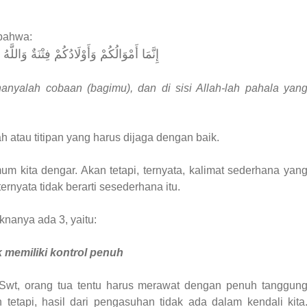
 bahwa:
إِنَّمَا أَمْوَالُكُمْ وَأَوْلَادُكُمْ فِتْنَةٌ وَاللَّ
yalah cobaan (bagimu), dan di sisi Allah-lah pahala yan
atau titipan yang harus dijaga dengan baik.
 kita dengar. Akan tetapi, ternyata, kalimat sederhana yan
yata tidak berarti sesederhana itu.
nanya ada 3, yaitu:
k memiliki kontrol penuh
Swt, orang tua tentu harus merawat dengan penuh tanggun
tetapi, hasil dari pengasuhan tidak ada dalam kendali kita