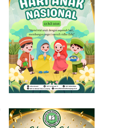
,
n
m