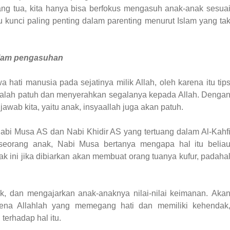
ang tua, kita hanya bisa berfokus mengasuh anak-anak sesua
u kunci paling penting dalam parenting menurut Islam yang ta
alam pengasuhan
 hati manusia pada sejatinya milik Allah, oleh karena itu tip
adalah patuh dan menyerahkan segalanya kepada Allah. Denga
wab kita, yaitu anak, insyaallah juga akan patuh.
 Nabi Musa AS dan Nabi Khidir AS yang tertuang dalam Al-Kahf
seorang anak, Nabi Musa bertanya mengapa hal itu belia
k ini jika dibiarkan akan membuat orang tuanya kufur, padaha
aik, dan mengajarkan anak-anaknya nilai-nilai keimanan. Aka
karena Allahlah yang memegang hati dan memiliki kehendak
terhadap hal itu.