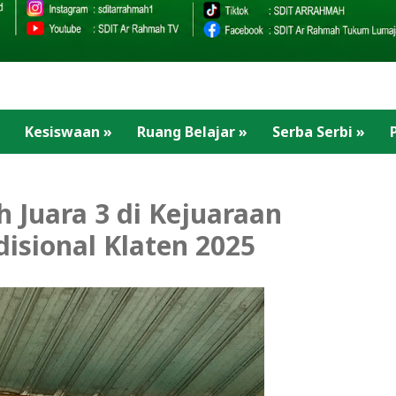
Kesiswaan
»
Ruang Belajar
»
Serba Serbi
»
h Juara 3 di Kejuaraan
isional Klaten 2025