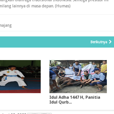
ilang lainnya di masa depan. (Humas)
majang
Berikutnya
Idul Adha 1447 H, Panitia
Idul Qurb...