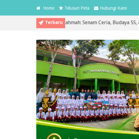
Home
Telusuri Peta
Hubungi Kami
Terbaru
edua MPLS SDIT Arrahmah: Senam Ceria, Budaya 5S, dan Pembi