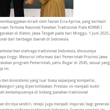
membanggakan diraih oleh Favian Ezra Aprisa, yang berhasil
araan Terbuka Nasional Panahan Tradisional Piala KORMI I
garakan di Klaten, Jawa Tengah pada hari Minggu, 1 Juni 2025,
ional dari berbagai daerah di Indonesia.
lestarikan olahraga tradisional Indonesia, khususnya
daya tinggi. Menurut informasi dari Pemerintah Provinsi Jawa
seskan program Pemerintah, yaitu Bugar di 2045, sesuai yang
a ini.
dan konsistensi yang luar biasa sepanjang kompetisi,
 kategori yang diperlombakan. Prestasi ini menjadi bukti
sah kemampuannya di bidang panahan tradisional.
 dirinya sendiri, tetapi juga menjadi inspirasi bagi generasi
gkan olahraga tradisional Indonesia. Semoga prestasi ini