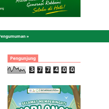
Pengumuman
»
Pengunjung
3
7
7
4
0
0