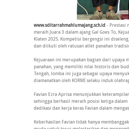
www.sditarrahmahlumajang.sch.id
- Prestasi 
meraih Juara 3 dalam ajang Gal Goes To, Keju
Klaten 2025. Kompetisi bergengsi ini diseleng
dan diikuti oleh ratusan atlet panahan tradis
Kejuaraan ini merupakan bagian dari upaya me
panahan, yang memiliki nilai historis dan bu
Tengah, lomba ini juga sebagai upaya menyuk
diamanatkan oleh KORMI selaku induk olahrag
Favian Ezra Aprisa menunjukkan keterampilan 
sehingga berhasil meraih posisi ketiga dalam
dedikasi dan kerja keras Favian dalam menga
Keberhasilan Favian tidak hanya membanggakan
muda untuk terus melestarikan dan mengemban