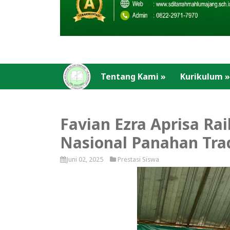
Tentang Kami
»
Kurikulum
»
Favian Ezra Aprisa Rai
Nasional Panahan Trad
Juni 02, 2025
Prestasi Siswa