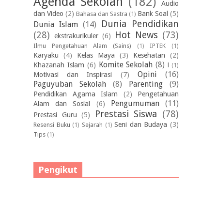
Agenda Sekolah
(182)
Audio
dan Video
(2)
Bank Soal
(5)
Bahasa dan Sastra
(1)
Dunia Pendidikan
Dunia Islam
(14)
(28)
Hot News
(73)
ekstrakurikuler
(6)
Ilmu Pengetahuan Alam (Sains)
(1)
IPTEK
(1)
Karyaku
(4)
Kelas Maya
(3)
Kesehatan
(2)
Komite Sekolah
(8)
Khazanah Islam
(6)
l
(1)
Opini
(16)
Motivasi dan Inspirasi
(7)
Paguyuban Sekolah
(8)
Parenting
(9)
Pendidikan Agama Islam
(2)
Pengetahuan
Pengumuman
(11)
Alam dan Sosial
(6)
Prestasi Siswa
(78)
Prestasi Guru
(5)
Seni dan Budaya
(3)
Resensi Buku
(1)
Sejarah
(1)
Tips
(1)
Pengikut