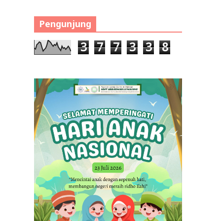
Pengunjung
3
7
7
3
3
8