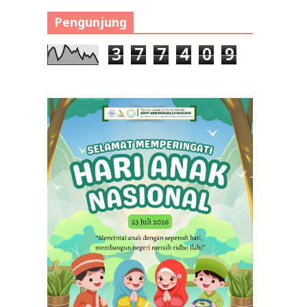
Pengunjung
3
7
7
4
0
9