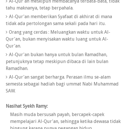
Al-Qur'an meskipun membacanya terbata-bata, tidak
tahu maknanya, tetap berpahala.
Al-Qur'an memberikan Syafaat di akhirat di mana
tidak ada pertolongan sama sekali pada hari itu.
Orang yang cerdas : Meluangkan waktu untuk Al-
Qur'an, bukan menyisakan waktu luang untuk Al-
Qur'an.
Al-Qur'an bukan hanya untuk bulan Ramadhan,
petunjuknya tetap meskipun dibaca di lain bulan
Ramadhan.
Al-Qur'an sangat berharga. Perasan ilmu se-alam
semesta sebagai hadiah bagi ummat Nabi Muhammad
SAW.
Nasihat Syekh Ramy:
Masih muda bersusah payah, bercapek-capek
mempelajari Al-Qur'an, sehingga ketika dewasa tidak
bingung karena punya pegangan hidup.