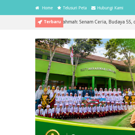
Home
Telusuri Peta
Hubungi Kami
Terbaru
edua MPLS SDIT Arrahmah: Senam Ceria, Budaya 5S, dan Pembi