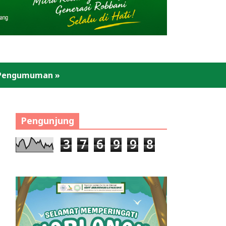
Pengumuman
»
Pengunjung
3
7
6
9
9
8