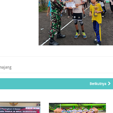
majang
Berikutnya