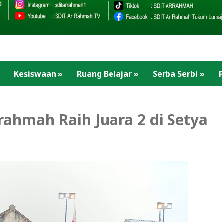
Kesiswaan
»
Ruang Belajar
»
Serba Serbi
»
rahmah Raih Juara 2 di Setya