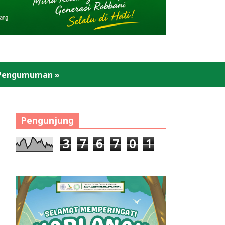
Pengumuman
»
Pengunjung
3
7
6
7
0
1