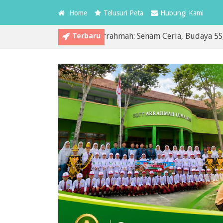
Home
Telusuri Peta
Hubungi Kami
Terbaru
Kedua MPLS SDIT Arrahmah: Senam Ceria, Budaya 5S, dan Pem