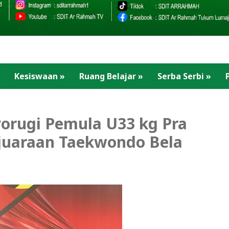
Kesiswaan
»
Ruang Belajar
»
Serba Serbi
»
yorugi Pemula U33 kg Pra
ejuaraan Taekwondo Bela