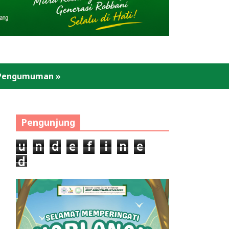
Pengumuman
»
Pengunjung
u
n
d
e
f
i
n
e
d