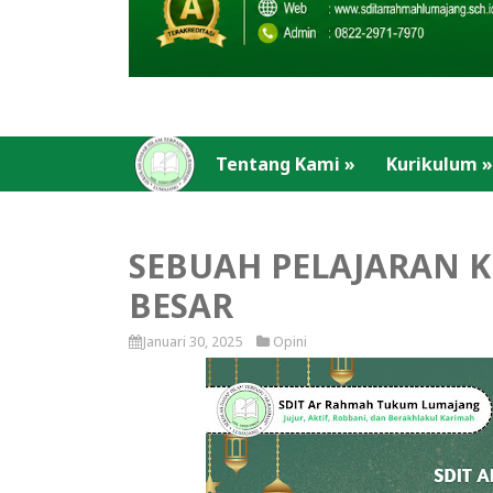
Tentang Kami
»
Kurikulum
»
SEBUAH PELAJARAN K
BESAR
Januari 30, 2025
Opini