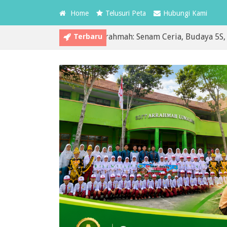
Home
Telusuri Peta
Hubungi Kami
Terbaru
edua MPLS SDIT Arrahmah: Senam Ceria, Budaya 5S, dan Pemb