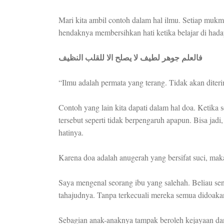
Mari kita ambil contoh dalam hal ilmu. Setiap mu
hendaknya membersihkan hati ketika belajar di hada
فالعلم جوهر لطيف لا يصلح الا للقلب النظيف
“Ilmu adalah permata yang terang. Tidak akan diteri
Contoh yang lain kita dapati dalam hal doa. Ketik
tersebut seperti tidak berpengaruh apapun. Bisa ja
hatinya.
Karena doa adalah anugerah yang bersifat suci, maka 
Saya mengenal seorang ibu yang salehah. Beliau sen
tahajudnya. Tanpa terkecuali mereka semua didoak
Sebagian anak-anaknya tampak beroleh kejayaan da