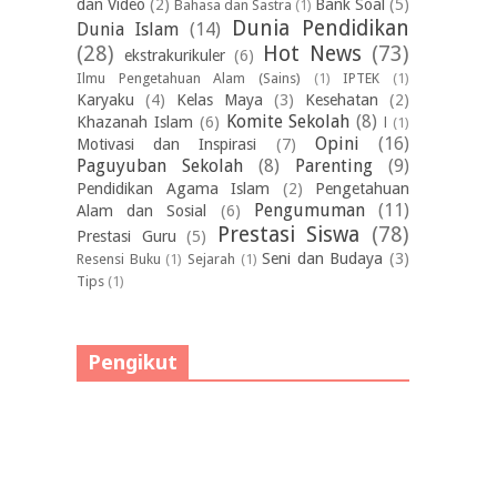
dan Video
(2)
Bank Soal
(5)
Bahasa dan Sastra
(1)
Dunia Pendidikan
Dunia Islam
(14)
(28)
Hot News
(73)
ekstrakurikuler
(6)
Ilmu Pengetahuan Alam (Sains)
(1)
IPTEK
(1)
Karyaku
(4)
Kelas Maya
(3)
Kesehatan
(2)
Komite Sekolah
(8)
Khazanah Islam
(6)
l
(1)
Opini
(16)
Motivasi dan Inspirasi
(7)
Paguyuban Sekolah
(8)
Parenting
(9)
Pendidikan Agama Islam
(2)
Pengetahuan
Pengumuman
(11)
Alam dan Sosial
(6)
Prestasi Siswa
(78)
Prestasi Guru
(5)
Seni dan Budaya
(3)
Resensi Buku
(1)
Sejarah
(1)
Tips
(1)
Pengikut