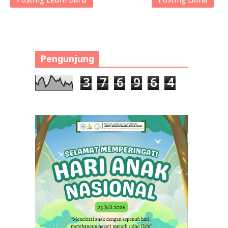
Pengunjung
3
7
6
9
6
4