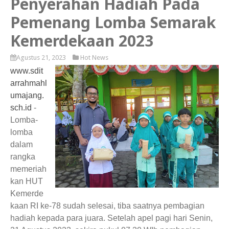
Penyerahan Hadiah Pada
Pemenang Lomba Semarak
Kemerdekaan 2023
Agustus 21, 2023
Hot News
www.sdit
arrahmahl
umajang.
sch.id
-
Lomba-
lomba
dalam
rangka
memeriah
kan HUT
Kemerde
kaan RI ke-78 sudah selesai, tiba saatnya pembagian
hadiah kepada para juara. Setelah apel pagi hari Senin,