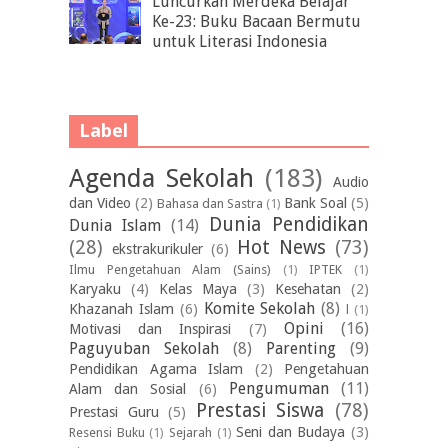
Luncurkan Merdeka Belajar
Ke-23: Buku Bacaan Bermutu
untuk Literasi Indonesia
Label
Agenda Sekolah
(183)
Audio
dan Video
(2)
Bank Soal
(5)
Bahasa dan Sastra
(1)
Dunia Pendidikan
Dunia Islam
(14)
(28)
Hot News
(73)
ekstrakurikuler
(6)
Ilmu Pengetahuan Alam (Sains)
(1)
IPTEK
(1)
Karyaku
(4)
Kelas Maya
(3)
Kesehatan
(2)
Komite Sekolah
(8)
Khazanah Islam
(6)
l
(1)
Opini
(16)
Motivasi dan Inspirasi
(7)
Paguyuban Sekolah
(8)
Parenting
(9)
Pendidikan Agama Islam
(2)
Pengetahuan
Pengumuman
(11)
Alam dan Sosial
(6)
Prestasi Siswa
(78)
Prestasi Guru
(5)
Seni dan Budaya
(3)
Resensi Buku
(1)
Sejarah
(1)