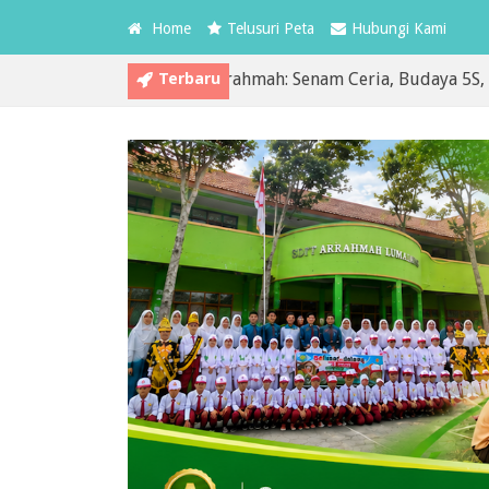
Home
Telusuri Peta
Hubungi Kami
Terbaru
dua MPLS SDIT Arrahmah: Senam Ceria, Budaya 5S, dan Pembia