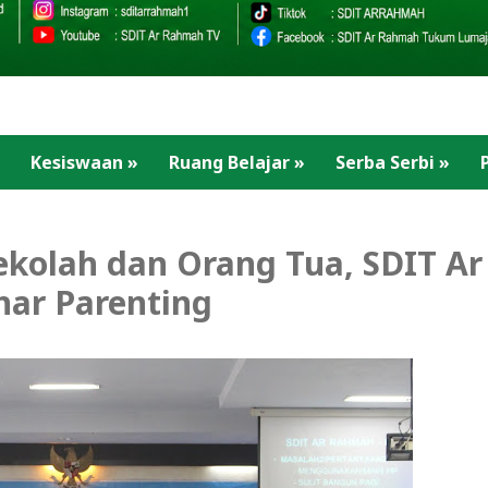
Kesiswaan
»
Ruang Belajar
»
Serba Serbi
»
kolah dan Orang Tua, SDIT Ar
ar Parenting