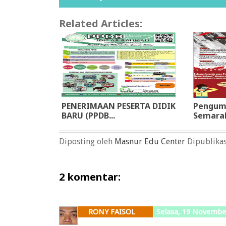
Related Articles:
PENERIMAAN PESERTA DIDIK
Pengum
BARU (PPDB...
Semarak
Diposting oleh
Masnur Edu Center
Dipublika
2 komentar:
RONY FAISOL
Selasa, 19 Novembe