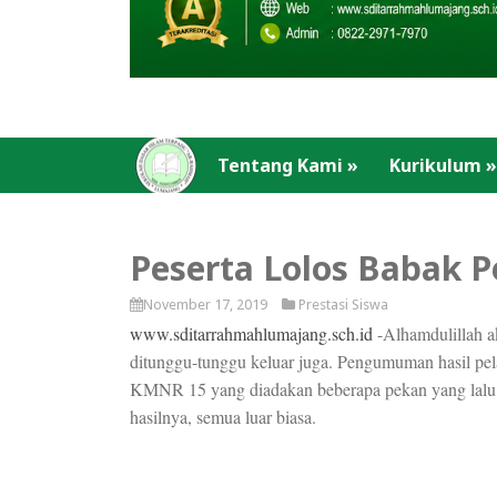
Tentang Kami
»
Kurikulum
»
Peserta Lolos Babak 
November 17, 2019
Prestasi Siswa
www.sditarrahmahlumajang.sch.id
-Alhamdulillah a
ditunggu-tunggu keluar juga. Pengumuman hasil pel
KMNR 15 yang diadakan beberapa pekan yang lal
hasilnya, semua luar biasa.