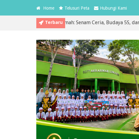
Home
Telusuri Peta
Hubungi Kami
Terbaru
dua MPLS SDIT Arrahmah: Senam Ceria, Budaya 5S, dan Pembia