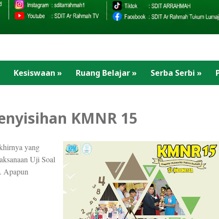
Kesiswaan
»
Ruang Belajar
»
Serba Serbi
»
Penyisihan KMNR 15
khirnya yang
aksanaan Uji Soal
u. Apapun