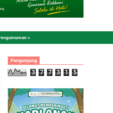
Pengumuman
»
Pengunjung
3
7
7
3
1
5