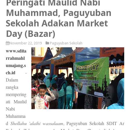
Peringati Maulid Nabi
Muhammad, Paguyuban
Sekolah Adakan Market
Day (Bazar)
November 22, 2019
Paguyuban Sekolah
www.sdita
rrahmahl
umajang.s
ch.id
-
Dalam
rangka
mempering
ati Maulid
Nabi
Muhamma
d
Shollahu 'alaihi wassalaam
, Paguyuban Sekolah SDIT Ar