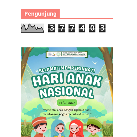
Pengunjung
3
7
7
4
0
3