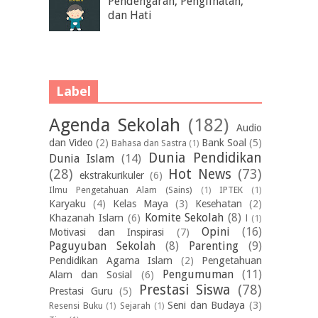
Pendengaran, Penglihatan,
dan Hati
Label
Agenda Sekolah
(182)
Audio
dan Video
(2)
Bank Soal
(5)
Bahasa dan Sastra
(1)
Dunia Pendidikan
Dunia Islam
(14)
(28)
Hot News
(73)
ekstrakurikuler
(6)
Ilmu Pengetahuan Alam (Sains)
(1)
IPTEK
(1)
Karyaku
(4)
Kelas Maya
(3)
Kesehatan
(2)
Komite Sekolah
(8)
Khazanah Islam
(6)
l
(1)
Opini
(16)
Motivasi dan Inspirasi
(7)
Paguyuban Sekolah
(8)
Parenting
(9)
Pendidikan Agama Islam
(2)
Pengetahuan
Pengumuman
(11)
Alam dan Sosial
(6)
Prestasi Siswa
(78)
Prestasi Guru
(5)
Seni dan Budaya
(3)
Resensi Buku
(1)
Sejarah
(1)