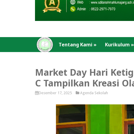
Tentang Kami
»
Kurikulum
»
Market Day Hari Ketig
C Tampilkan Kreasi O
Desember 17, 2025
Agenda Sekolah