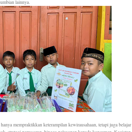
i-umbian lainnya.
k hanya mempraktikkan keterampilan kewirausahaan, tetapi juga belajar
ok, strategi pemasaran, hingga pelayanan kepada konsumen. Kegiatan