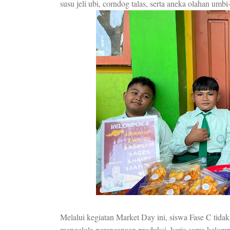
susu jeli ubi, corndog talas, serta aneka olahan umb
Melalui kegiatan Market Day ini, siswa Fase C tida
mengelola perencanaan produksi, kerja sama kelomp