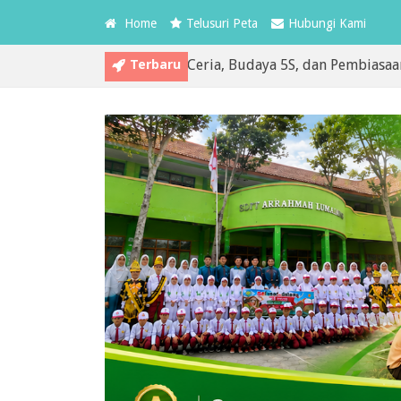
Home
Telusuri Peta
Hubungi Kami
Terbaru
Arrahmah: Senam Ceria, Budaya 5S, dan Pembiasaan Ibadah W