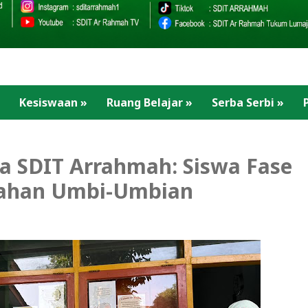
Kesiswaan
»
Ruang Belajar
»
Serba Serbi
»
a SDIT Arrahmah: Siswa Fase
lahan Umbi-Umbian