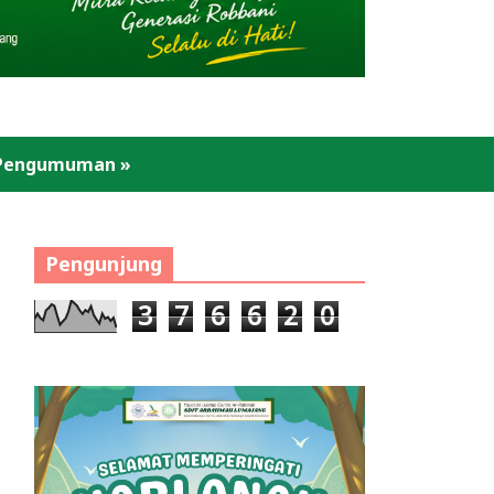
Pengumuman
»
Pengunjung
3
7
6
6
2
0