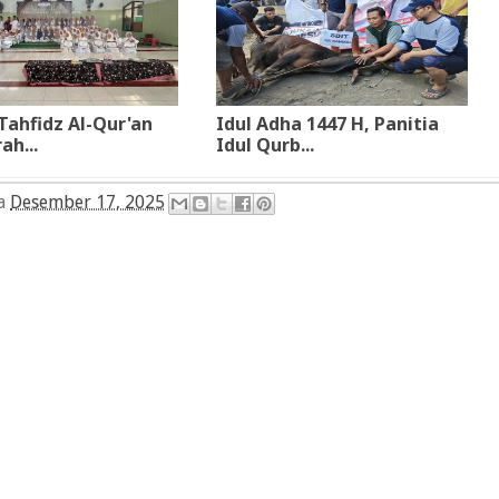
Tahfidz Al-Qur'an
Idul Adha 1447 H, Panitia
ah...
Idul Qurb...
da
Desember 17, 2025