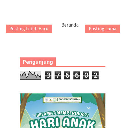
Beranda
Posting Lebih Baru
Posting Lama
Pengunjung
3
7
6
6
0
2