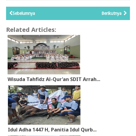
Sebelumnya
Berikutnya
Related Articles:
Wisuda Tahfidz Al-Qur'an SDIT Arrah...
Idul Adha 1447 H, Panitia Idul Qurb...