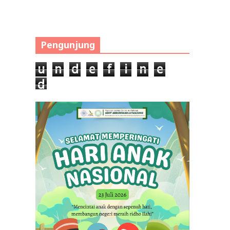
Pengunjung
u
n
d
e
f
i
n
e
d