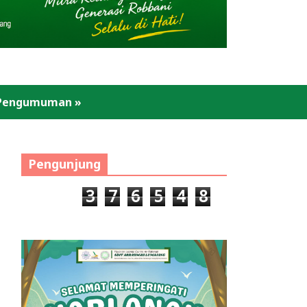
Pengumuman
»
Pengunjung
3
7
6
5
4
8