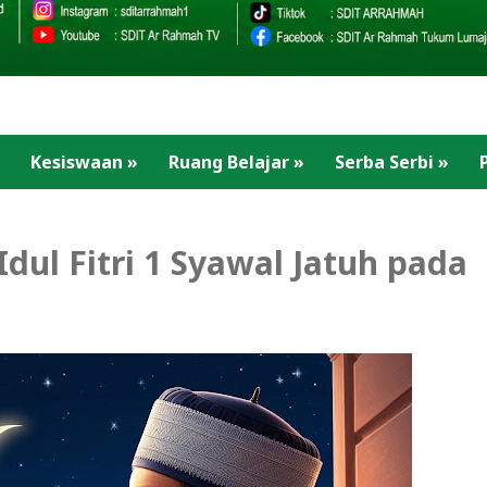
Kesiswaan
»
Ruang Belajar
»
Serba Serbi
»
dul Fitri 1 Syawal Jatuh pada