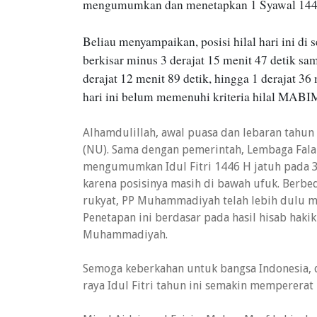
mengumumkan dan menetapkan 1 Syawal 1446 H 
Beliau menyampaikan, posisi hilal hari ini di
berkisar minus 3 derajat 15 menit 47 detik sa
derajat 12 menit 89 detik, hingga 1 derajat 36
hari ini belum memenuhi kriteria hilal MABI
Alhamdulillah, awal puasa dan lebaran tahu
(NU). Sama dengan pemerintah, Lembaga Fala
mengumumkan Idul Fitri 1446 H jatuh pada 31 
karena posisinya masih di bawah ufuk. Ber
rukyat, PP Muhammadiyah telah lebih dulu me
Penetapan ini berdasar pada hasil hisab haki
Muhammadiyah.
Semoga keberkahan untuk bangsa Indonesia, 
raya Idul Fitri tahun ini semakin mempererat