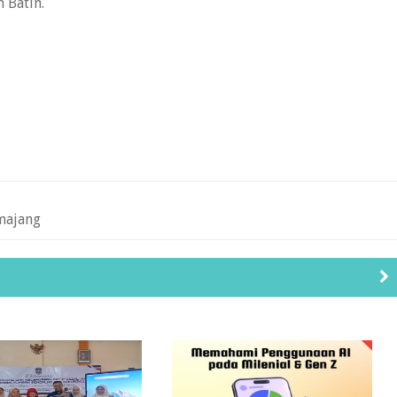
 Batin.
majang