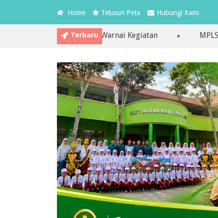
Home
Telusuri Peta
Hubungi Kami
Terbaru
embiasaan Ibadah Warnai Kegiatan
MPLS Ramah Har