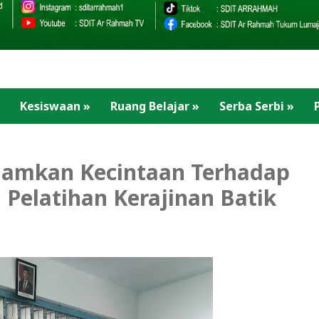
Kesiswaan
»
Ruang Belajar
»
Serba Serbi
»
anamkan Kecintaan Terhadap
 Pelatihan Kerajinan Batik