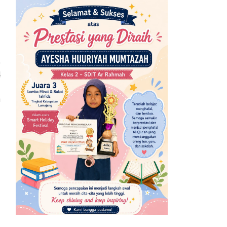
)
4
,
n
i