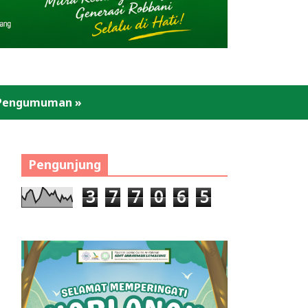
Pengumuman
»
Pengunjung
3
7
7
0
6
5