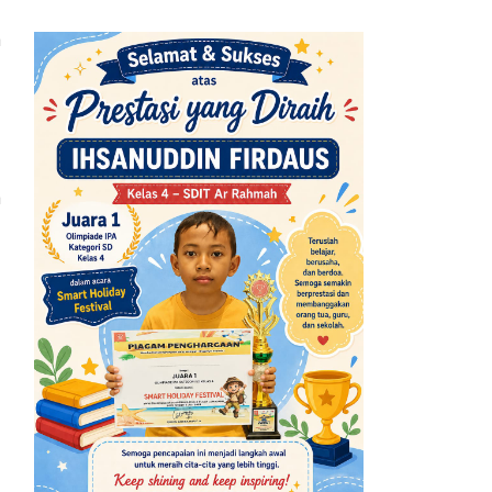
n
-
n